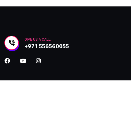
GIVE US A CALL
+971 556560055
Improve efficiency, provide a better Customer
experience with modern Technolo services